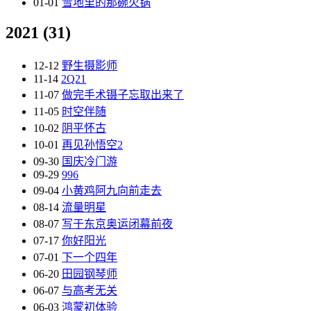
01-01
雪地里的那碗火锅
2021
(31)
12-12
野生摄影师
11-14
2Q21
11-07
做完手术镊子忘取出来了
11-05
时空伴随
10-02
阴平怀古
10-01
再见孙悟空2
09-30
国庆冷门游
09-29
996
09-04
小黄鸡阿九向前走去
08-14
流量明星
08-07
写于东京奥运闭幕前夜
07-17
你好阳光
07-01
下一个四年
06-20
田园钢琴师
06-07
与高考无关
06-03
鸿蒙初体验