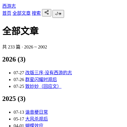
西游志
首页
全部文章
搜索
🌙
☀️
全部文章
共 233 篇 · 2026 ~ 2002
2026
(3)
07-27
改版三序·没有西游的志
07-26
群星闪耀时观后
07-25
致妙妙（回应文）
2025
(3)
07-13
谐音梗日常
05-17
大风杀观后
04-01
蝴蝶效应