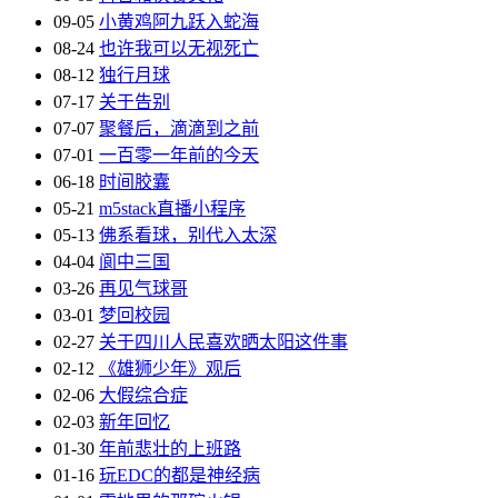
09-05
小黄鸡阿九跃入蛇海
08-24
也许我可以无视死亡
08-12
独行月球
07-17
关于告别
07-07
聚餐后，滴滴到之前
07-01
一百零一年前的今天
06-18
时间胶囊
05-21
m5stack直播小程序
05-13
佛系看球，别代入太深
04-04
阆中三国
03-26
再见气球哥
03-01
梦回校园
02-27
关于四川人民喜欢晒太阳这件事
02-12
《雄狮少年》观后
02-06
大假综合症
02-03
新年回忆
01-30
年前悲壮的上班路
01-16
玩EDC的都是神经病