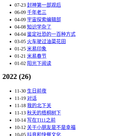
07-23
封神第一部观后
06-09
千年老三
04-09
宇宙探索编辑部
04-08
知识学杂了
04-04
鉴定社恐的一百种方式
03-05
火车驶过油菜花田
01-25
米易印象
01-21
米易春节
01-02
阳光下阅读
2022
(26)
11-30
生日前夜
11-19
对话
11-18
我的北下关
11-13
秋天的梧桐树下
10-14
写在TI11之前
10-12
关于小朋友是不是幸福
10-05
抖音和快餐文化