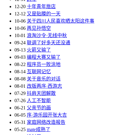
12-20
十年青年旅店
12-12
又是贴膜的一天
10-06
关于四川人民喜欢晒太阳这件事
10-06
再见孙悟空
10-01
浪淘沙令·无线中秋
09-24
联调了好多天还没通
09-13
火箭又输了
09-03
编程大赛又输了
08-22
程序员一败涂地
08-14
互联网记忆
08-08
关于音乐的对话
08-01
改版再序·西游志
07-29
抖肩天团解散
07-26
人工不智能
06-21
父亲节的画
06-05
序·游乐园开张大吉
05-31
家庭网络改造报告
05-25
mate成熟了