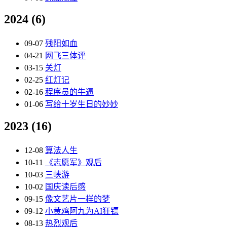
2024
(6)
09-07
残阳如血
04-21
网飞三体评
03-15
关灯
02-25
红灯记
02-16
程序员的牛逼
01-06
写给十岁生日的妙妙
2023
(16)
12-08
算法人生
10-11
《志愿军》观后
10-03
三峡游
10-02
国庆读后感
09-15
像文艺片一样的梦
09-12
小黄鸡阿九为AI狂镖
08-13
热烈观后