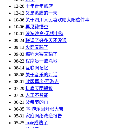
12-20
十年青年旅店
12-12
又是贴膜的一天
10-06
关于四川人民喜欢晒太阳这件事
10-06
再见孙悟空
10-01
浪淘沙令·无线中秋
09-24
联调了好多天还没通
09-13
火箭又输了
09-03
编程大赛又输了
08-22
程序员一败涂地
08-14
互联网记忆
08-08
关于音乐的对话
08-01
改版再序·西游志
07-29
抖肩天团解散
07-26
人工不智能
06-21
父亲节的画
06-05
序·游乐园开张大吉
05-31
家庭网络改造报告
05-25
mate成熟了