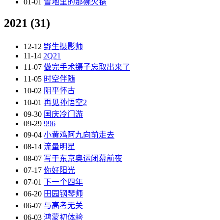
01-01
雪地里的那碗火锅
2021
(31)
12-12
野生摄影师
11-14
2Q21
11-07
做完手术镊子忘取出来了
11-05
时空伴随
10-02
阴平怀古
10-01
再见孙悟空2
09-30
国庆冷门游
09-29
996
09-04
小黄鸡阿九向前走去
08-14
流量明星
08-07
写于东京奥运闭幕前夜
07-17
你好阳光
07-01
下一个四年
06-20
田园钢琴师
06-07
与高考无关
06-03
鸿蒙初体验