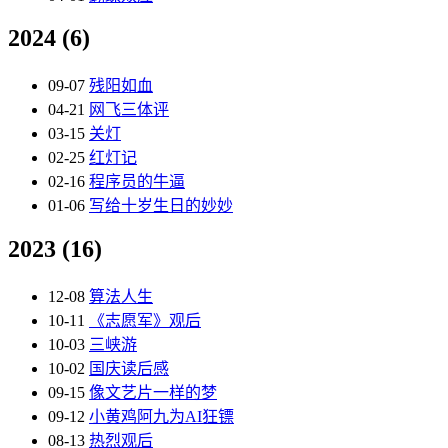
2024
(6)
09-07
残阳如血
04-21
网飞三体评
03-15
关灯
02-25
红灯记
02-16
程序员的牛逼
01-06
写给十岁生日的妙妙
2023
(16)
12-08
算法人生
10-11
《志愿军》观后
10-03
三峡游
10-02
国庆读后感
09-15
像文艺片一样的梦
09-12
小黄鸡阿九为AI狂镖
08-13
热烈观后