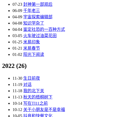
07-23
封神第一部观后
06-09
千年老三
04-09
宇宙探索编辑部
04-08
知识学杂了
04-04
鉴定社恐的一百种方式
03-05
火车驶过油菜花田
01-25
米易印象
01-21
米易春节
01-02
阳光下阅读
2022
(26)
11-30
生日前夜
11-19
对话
11-18
我的北下关
11-13
秋天的梧桐树下
10-14
写在TI11之前
10-12
关于小朋友是不是幸福
10-05
抖音和快餐文化