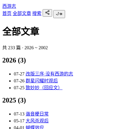
西游志
首页
全部文章
搜索
🌙
☀️
全部文章
共 233 篇 · 2026 ~ 2002
2026
(3)
07-27
改版三序·没有西游的志
07-26
群星闪耀时观后
07-25
致妙妙（回应文）
2025
(3)
07-13
谐音梗日常
05-17
大风杀观后
04-01
蝴蝶效应