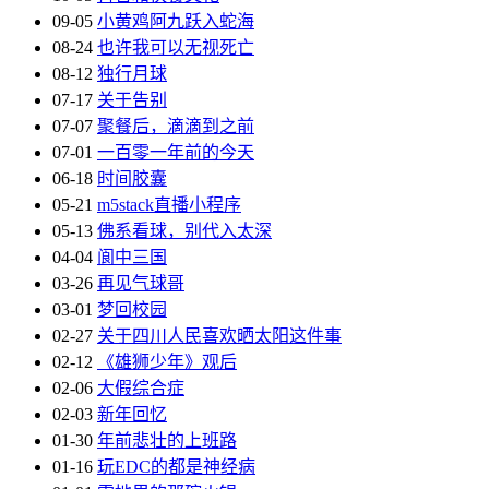
09-05
小黄鸡阿九跃入蛇海
08-24
也许我可以无视死亡
08-12
独行月球
07-17
关于告别
07-07
聚餐后，滴滴到之前
07-01
一百零一年前的今天
06-18
时间胶囊
05-21
m5stack直播小程序
05-13
佛系看球，别代入太深
04-04
阆中三国
03-26
再见气球哥
03-01
梦回校园
02-27
关于四川人民喜欢晒太阳这件事
02-12
《雄狮少年》观后
02-06
大假综合症
02-03
新年回忆
01-30
年前悲壮的上班路
01-16
玩EDC的都是神经病